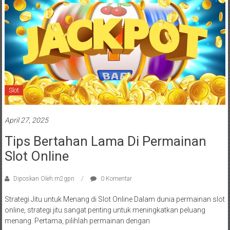
Slot
April 27, 2025
Tips Bertahan Lama Di Permainan
Slot Online
Diposkan Oleh:m2gpn
0 Komentar
Strategi Jitu untuk Menang di Slot Online Dalam dunia permainan slot
online, strategi jitu sangat penting untuk meningkatkan peluang
menang. Pertama, pilihlah permainan dengan