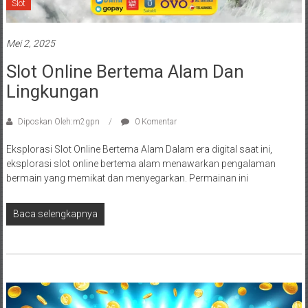
Slot
Mei 2, 2025
Slot Online Bertema Alam Dan
Lingkungan
Diposkan Oleh:m2gpn
0 Komentar
Eksplorasi Slot Online Bertema Alam Dalam era digital saat ini,
eksplorasi slot online bertema alam menawarkan pengalaman
bermain yang memikat dan menyegarkan. Permainan ini
Baca selengkapnya