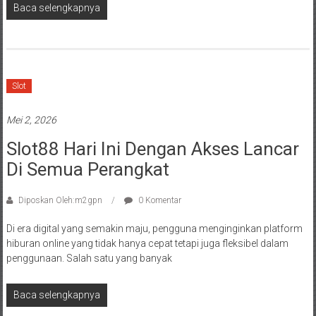
Baca selengkapnya
Slot
Mei 2, 2026
Slot88 Hari Ini Dengan Akses Lancar
Di Semua Perangkat
Diposkan Oleh:m2gpn
0 Komentar
Di era digital yang semakin maju, pengguna menginginkan platform
hiburan online yang tidak hanya cepat tetapi juga fleksibel dalam
penggunaan. Salah satu yang banyak
Baca selengkapnya