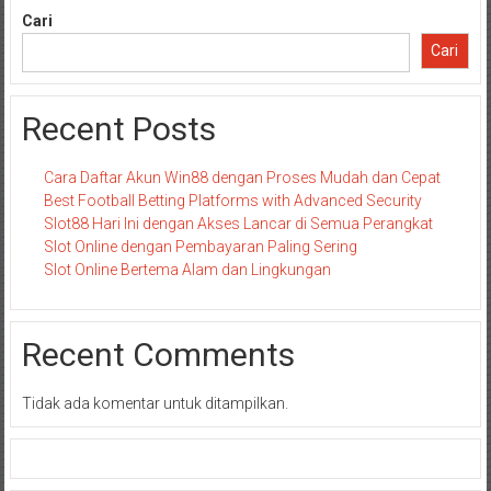
Cari
Cari
Recent Posts
Cara Daftar Akun Win88 dengan Proses Mudah dan Cepat
Best Football Betting Platforms with Advanced Security
Slot88 Hari Ini dengan Akses Lancar di Semua Perangkat
Slot Online dengan Pembayaran Paling Sering
Slot Online Bertema Alam dan Lingkungan
Recent Comments
Tidak ada komentar untuk ditampilkan.