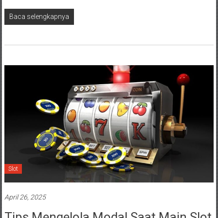
Baca selengkapnya
Slot
April 26, 2025
Tips Mengelola Modal Saat Main Slot