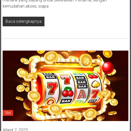
kemudahan akses, siapa
Baca selengkapnya
Slot
Maret 2, 2025