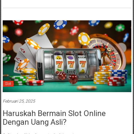
Slot
Februari 25, 2025
Haruskah Bermain Slot Online
Dengan Uang Asli?