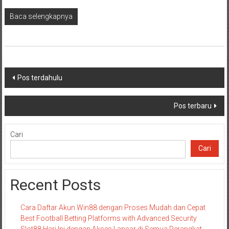
Baca selengkapnya
Navigasi
Pos terdahulu
pos
Pos terbaru
Cari
Cari
Recent Posts
Cara Daftar Akun Win88 dengan Proses Mudah dan Cepat
Best Football Betting Platforms with Advanced Security
Slot88 Hari Ini dengan Akses Lancar di Semua Perangkat