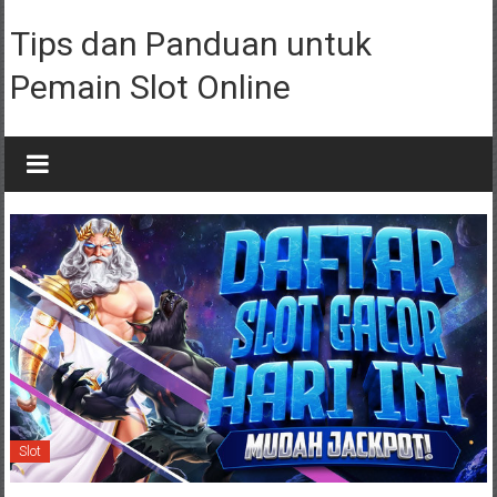
Lompat
ke
Tips dan Panduan untuk
konten
Pemain Slot Online
Slot