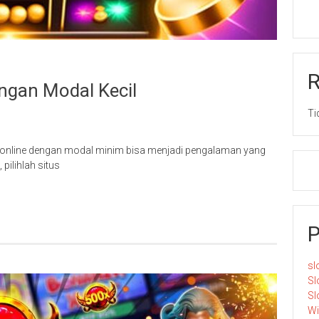
ngan Modal Kecil
Ti
t online dengan modal minim bisa menjadi pengalaman yang
pilihlah situs
P
sl
Sl
Sl
Wi