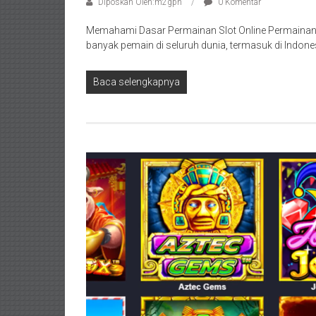
Diposkan Oleh:m2gpn
0 Komentar
Memahami Dasar Permainan Slot Online Permainan s
banyak pemain di seluruh dunia, termasuk di Indone
Baca selengkapnya