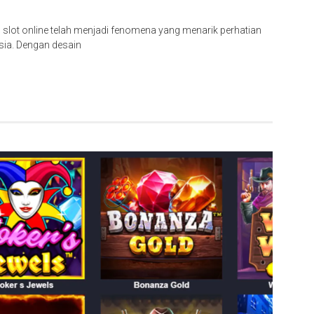
lot online telah menjadi fenomena yang menarik perhatian
sia. Dengan desain