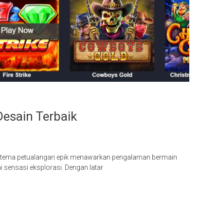
Desain Terbaik
 bertema petualangan epik menawarkan pengalaman bermain
sensasi eksplorasi. Dengan latar