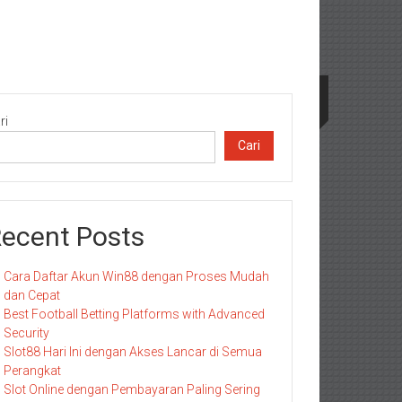
ri
Cari
ecent Posts
Cara Daftar Akun Win88 dengan Proses Mudah
dan Cepat
Best Football Betting Platforms with Advanced
Security
Slot88 Hari Ini dengan Akses Lancar di Semua
Perangkat
Slot Online dengan Pembayaran Paling Sering