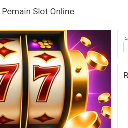
 Pemain Slot Online
Ca
R