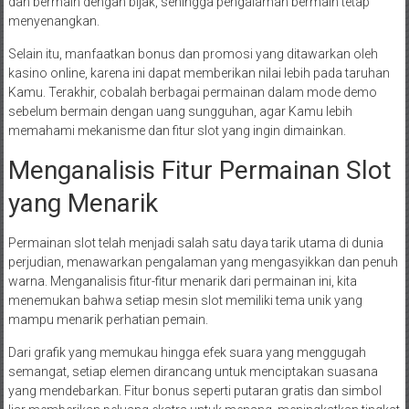
dan bermain dengan bijak, sehingga pengalaman bermain tetap
menyenangkan.
Selain itu, manfaatkan bonus dan promosi yang ditawarkan oleh
kasino online, karena ini dapat memberikan nilai lebih pada taruhan
Kamu. Terakhir, cobalah berbagai permainan dalam mode demo
sebelum bermain dengan uang sungguhan, agar Kamu lebih
memahami mekanisme dan fitur slot yang ingin dimainkan.
Menganalisis Fitur Permainan Slot
yang Menarik
Permainan slot telah menjadi salah satu daya tarik utama di dunia
perjudian, menawarkan pengalaman yang mengasyikkan dan penuh
warna. Menganalisis fitur-fitur menarik dari permainan ini, kita
menemukan bahwa setiap mesin slot memiliki tema unik yang
mampu menarik perhatian pemain.
Dari grafik yang memukau hingga efek suara yang menggugah
semangat, setiap elemen dirancang untuk menciptakan suasana
yang mendebarkan. Fitur bonus seperti putaran gratis dan simbol