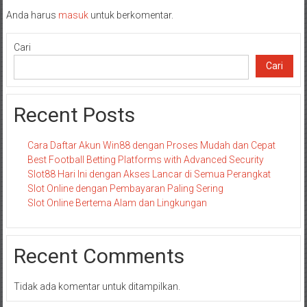
Anda harus
masuk
untuk berkomentar.
Cari
Cari
Recent Posts
Cara Daftar Akun Win88 dengan Proses Mudah dan Cepat
Best Football Betting Platforms with Advanced Security
Slot88 Hari Ini dengan Akses Lancar di Semua Perangkat
Slot Online dengan Pembayaran Paling Sering
Slot Online Bertema Alam dan Lingkungan
Recent Comments
Tidak ada komentar untuk ditampilkan.