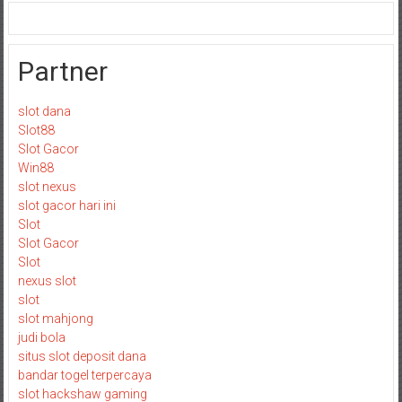
Partner
slot dana
Slot88
Slot Gacor
Win88
slot nexus
slot gacor hari ini
Slot
Slot Gacor
Slot
nexus slot
slot
slot mahjong
judi bola
situs slot deposit dana
bandar togel terpercaya
slot hackshaw gaming