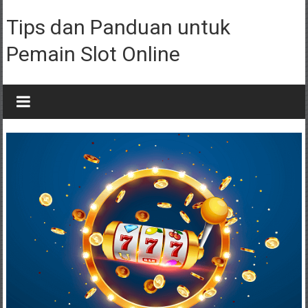
Lompat
ke
Tips dan Panduan untuk
konten
Pemain Slot Online