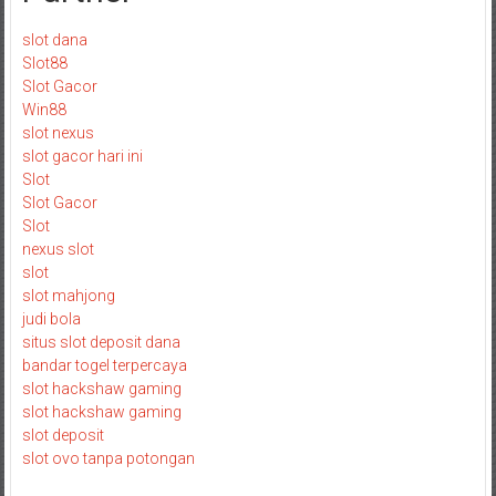
slot dana
Slot88
Slot Gacor
Win88
slot nexus
slot gacor hari ini
Slot
Slot Gacor
Slot
nexus slot
slot
slot mahjong
judi bola
situs slot deposit dana
bandar togel terpercaya
slot hackshaw gaming
slot hackshaw gaming
slot deposit
slot ovo tanpa potongan