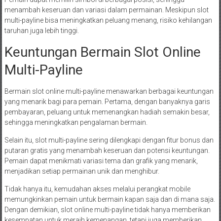
menambah keseruan dan variasi dalam permainan. Meskipun slot
multi-payline bisa meningkatkan peluang menang, risiko kehilangan
taruhan juga lebih tinggi.
Keuntungan Bermain Slot Online
Multi-Payline
Bermain slot online multi-payline menawarkan berbagai keuntungan
yang menarik bagi para pemain. Pertama, dengan banyaknya garis
pembayaran, peluang untuk memenangkan hadiah semakin besar,
sehingga meningkatkan pengalaman bermain.
Selain itu, slot multi-payline sering dilengkapi dengan fitur bonus dan
putaran gratis yang menambah keseruan dan potensi keuntungan.
Pemain dapat menikmati variasi tema dan grafik yang menarik,
menjadikan setiap permainan unik dan menghibur.
Tidak hanya itu, kemudahan akses melalui perangkat mobile
memungkinkan pemain untuk bermain kapan saja dan di mana saja.
Dengan demikian, slot online multi-payline tidak hanya memberikan
kesempatan untuk meraih kemenangan, tetapi juga memberikan