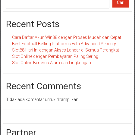
Cari
Recent Posts
Cara Daftar Akun Win88 dengan Proses Mudah dan Cepat
Best Football Betting Platforms with Advanced Security
Slot88 Hari Ini dengan Akses Lancar di Semua Perangkat
Slot Online dengan Pembayaran Paling Sering
Slot Online Bertema Alam dan Lingkungan
Recent Comments
Tidak ada komentar untuk ditampilkan.
Partner